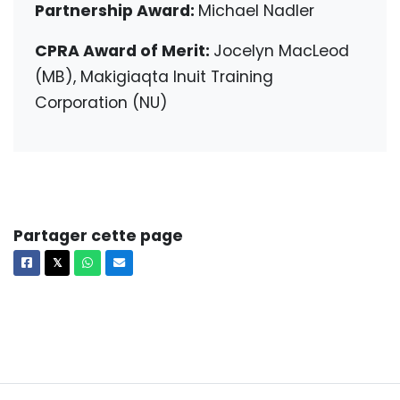
Partnership Award:
Michael Nadler
CPRA Award of Merit:
Jocelyn MacLeod
(MB), Makigiaqta Inuit Training
Corporation (NU)
Partager cette page
Facebook
X
Whatsapp
Courriel
𝕏