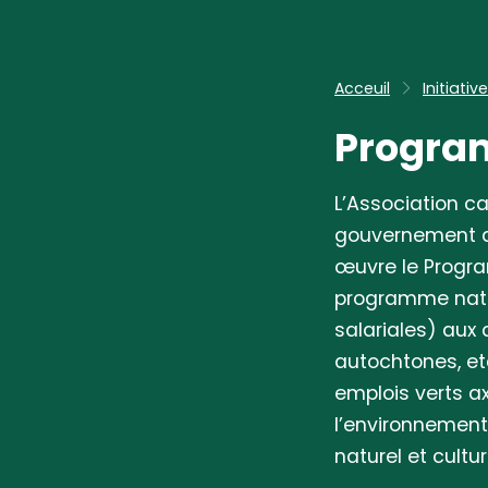
Acceuil
Initiativ
Progra
L’Association c
gouvernement d
œuvre le Progra
programme natio
salariales) aux
autochtones, et
emplois verts ax
l’environnement
naturel et cultur