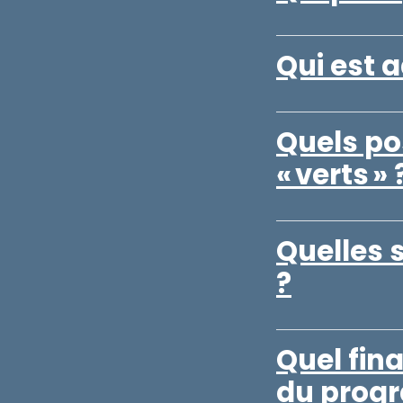
Qui est a
Quels po
« verts » 
Quelles 
?
Quel fin
du prog