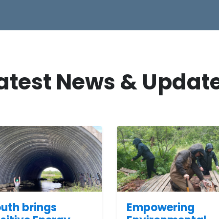
atest News & Updat
uth brings
Empowering