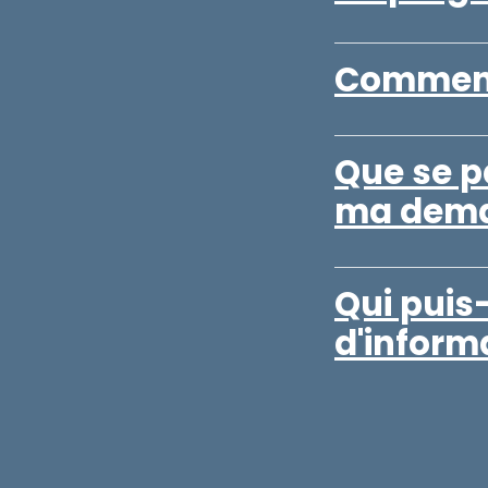
Comment
Que se p
ma dema
Qui puis
d'inform