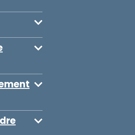
e
cement
adre