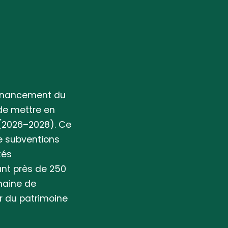
 financement du
de mettre en
(2026–2028). Ce
e subventions
tés
ant près de 250
omaine de
r du patrimoine