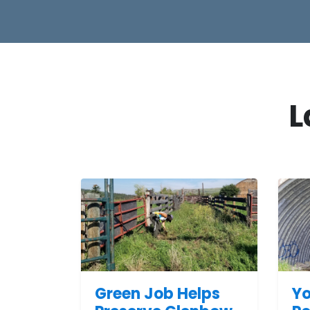
L
Green Job Helps
Yo