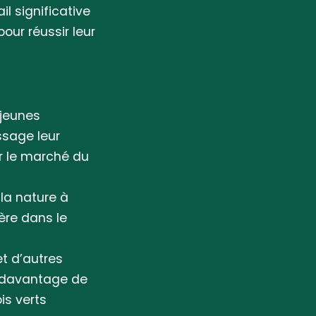
l significative
our réussir leur
 jeunes
ssage leur
r le marché du
la nature à
ière dans le
et d’autres
r davantage de
is verts