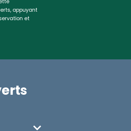
ette
erts, appuyant
ervation et
erts