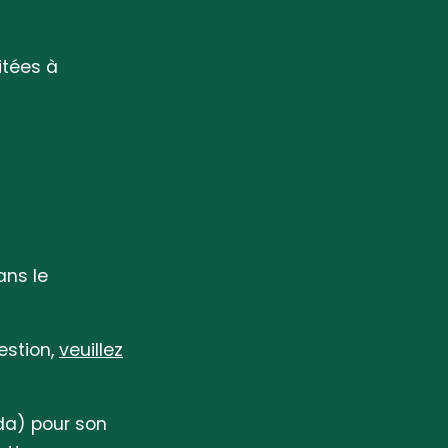
itées à
ans le
estion,
veuillez
da) pour son