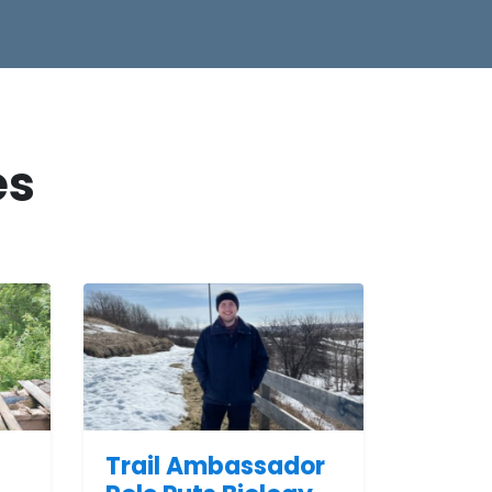
es
Trail Ambassador