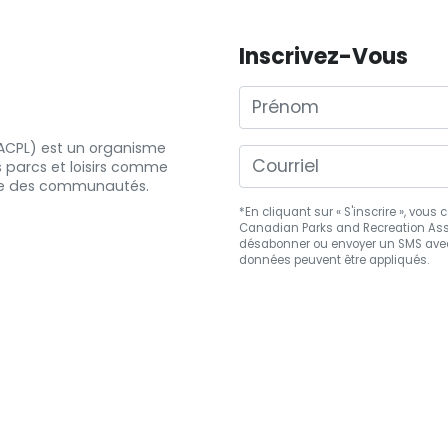
Inscrivez-Vous
Prénom
 (ACPL) est un organisme
s
parcs et
loisirs comme
e
des communautés.
*En cliquant sur « S'inscrire », vou
Canadian Parks and Recreation Asso
désabonner
ou envoyer un SMS avec
données peuvent être appliqués.