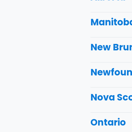
Manitob
New Bru
Newfoun
Nova Sco
Ontario