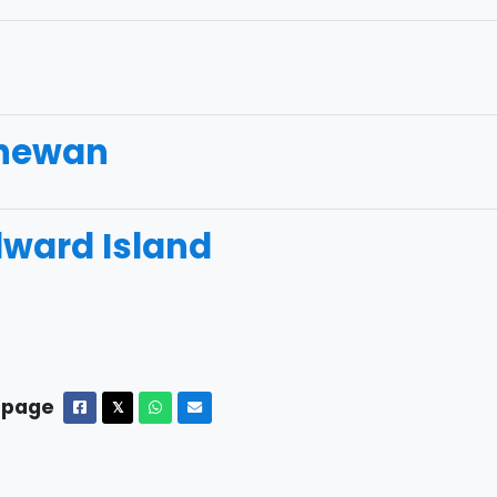
hewan
dward Island
 page
Facebook
X
Whatsapp
Courriel
𝕏