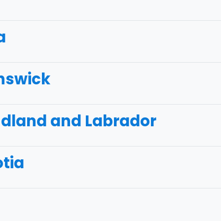
a
nswick
dland and Labrador
tia