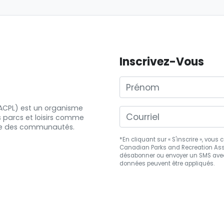
Inscrivez-Vous
Prénom
 (ACPL) est un organisme
s
parcs et
loisirs comme
e
des communautés.
*En cliquant sur « S'inscrire », vou
Canadian Parks and Recreation Asso
désabonner
ou envoyer un SMS avec
données peuvent être appliqués.