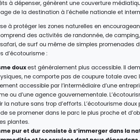
rêts à dépenser, génèrent une couverture médiatiq
ge de la destination à l’échelle nationale et intern
ise à protéger les zones naturelles en encourageant
l comprend des activités de randonnée, de camping,
 safari, de surf ou même de simples promenades dan
es d’écotourisme :
isme doux
est généralement plus accessible. Il d
hysiques, ne comporte pas de coupure totale avec la
ement accessible par l’intermédiaire d’une entrepr
sme ou d’une agence gouvernementale. L’écotouri
r la nature sans trop d’efforts. L’écotourisme doux 
de se promener dans le parc le plus proche et d’ob
les plantes.
sme pur et dur consiste à s’immerger dans la na
ommodités et les services dont nous dépendon