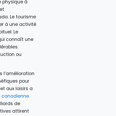
é physique à
et
ada. Le tourisme
er à une activité
ituel. Le
qui connaît une
érables.
duction ou
s l’amélioration
énéfiques pour
t aux loisirs a
e canadienne
lliards de
ives attirent