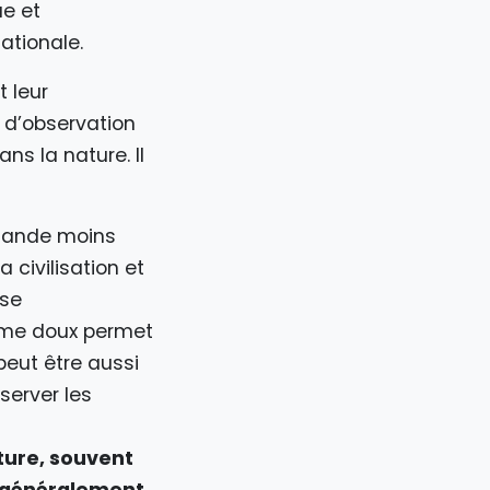
ue et
ationale.
 leur
 d’observation
s la nature. Il
emande moins
 civilisation et
ise
sme doux permet
peut être aussi
server les
ture, souvent
s généralement