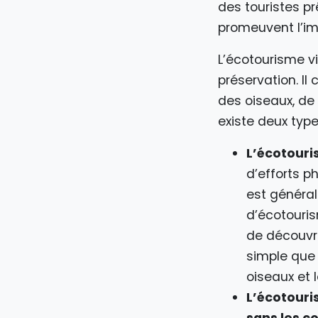
des touristes p
promeuvent l’ima
L’écotourisme v
préservation. I
des oiseaux, de
existe deux typ
L’écotour
d’efforts p
est général
d’écotouri
de découvri
simple que 
oiseaux et 
L’écotouri
sans les c