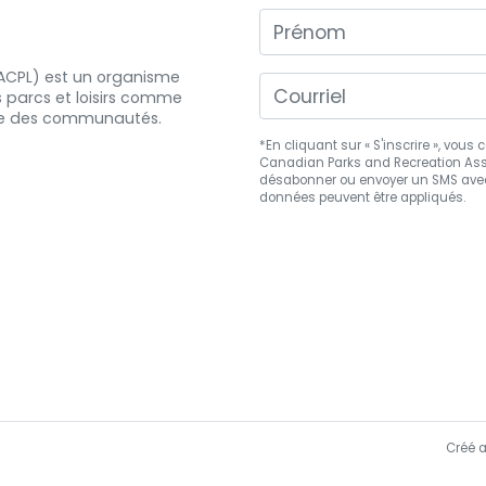
Prénom
 (ACPL) est un organisme
s
parcs et
loisirs comme
e
des communautés.
*En cliquant sur « S'inscrire », vou
Canadian Parks and Recreation Asso
désabonner
ou envoyer un SMS avec
données peuvent être appliqués.
Créé 