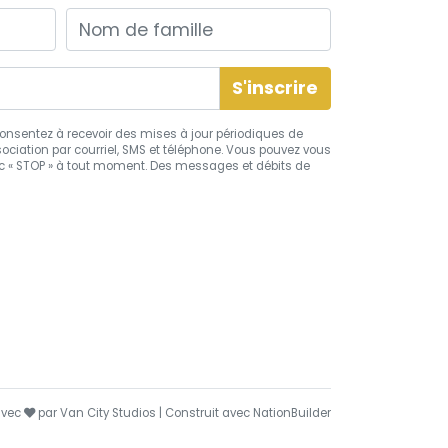
Nom de famille
s consentez à recevoir des mises à jour périodiques de
ciation par courriel, SMS et téléphone. Vous pouvez vous
 « STOP » à tout moment. Des messages et débits de
soin
avec
par
Van City Studios
| Construit avec
NationBuilder