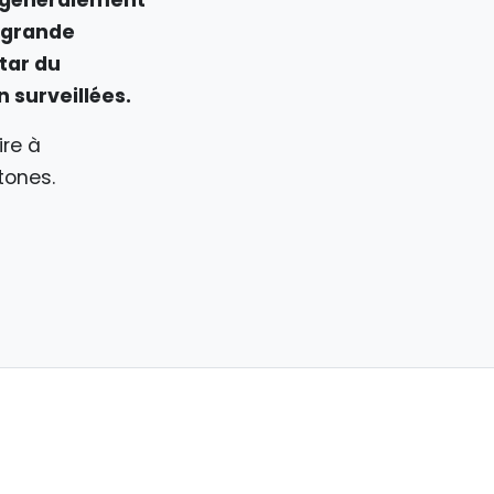
s grande
tar du
 surveillées.
ire à
tones.