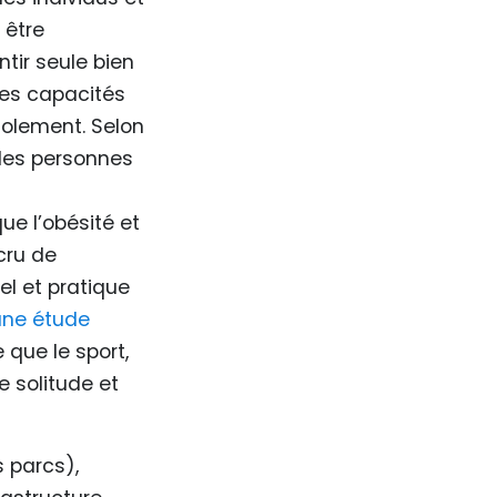
 être
tir seule bien
tes capacités
solement. Selon
 les personnes
ue l’obésité et
cru de
el et pratique
une étude
 que le sport,
e solitude et
s parcs),