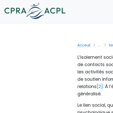
Acceuil
...
Se
L’isolement soc
de contacts soc
les activités so
de soutien infor
relations
[2]
. À 
généralisé.
Le lien social, q
psychologique s