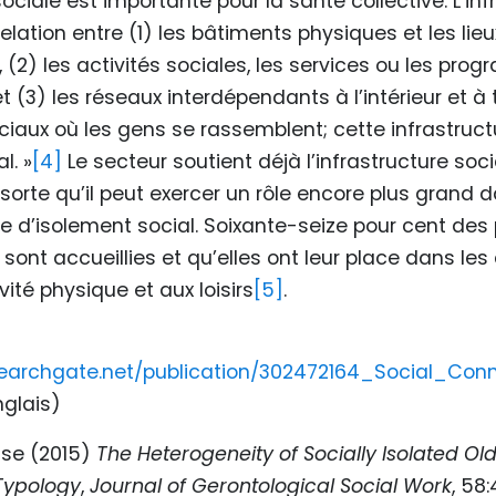
 sociale est importante pour la santé collective. L’in
 relation entre (1) les bâtiments physiques et les lie
(2) les activités sociales, les services ou les pro
t (3) les réseaux interdépendants à l’intérieur et à t
ciaux où les gens se rassemblent; cette infrastruct
l. »
[4]
Le secteur soutient déjà l’infrastructure soc
e sorte qu’il peut exercer un rôle encore plus grand d
ie d’isolement social. Soixante-seize pour cent de
 sont accueillies et qu’elles ont leur place dans les 
ivité physique et aux loisirs
[5]
.
searchgate.net/publication/302472164_Social_Co
glais)
lse
(2015)
The Heterogeneity of Socially Isolated Old
 Typology
,
Journal of Gerontological Social Work
,
58: