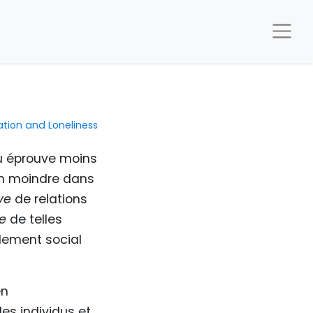
lation and Loneliness
du éprouve moins
ion moindre dans
ve
de relations
ve
de telles
olement social
en
es individus et