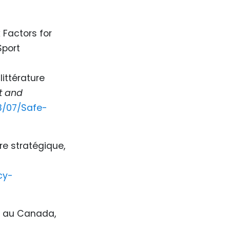
 Factors for
Sport
littérature
t and
3/07/Safe-
re stratégique,
cy-
rs au Canada,