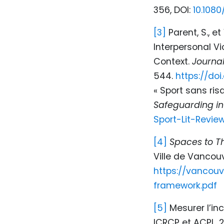
356,
DOI:
10.108
[3]
Parent, S., e
Interpersonal V
Context.
Journal
544.
https://doi
« Sport sans ri
Safeguarding i
Sport-Lit-Revie
[4]
Spaces to Th
Ville de Vancouv
https://vancouv
framework.pdf
[5]
Mesurer l’inc
ICRCP et ACPL, 