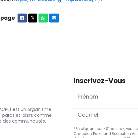
 page
Facebook
X
Whatsapp
Courriel
𝕏
Inscrivez-Vous
Prénom
 (ACPL) est un organisme
s
parcs et
loisirs comme
e
des communautés.
*En cliquant sur « S'inscrire », vou
Canadian Parks and Recreation Asso