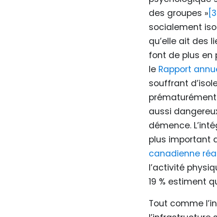
des groupes »
[3
socialement isol
qu’elle ait des 
font de plus en 
le
Rapport annue
souffrant d’iso
prématurément. L
aussi dangereux 
démence. L’inté
plus important q
canadienne réal
l’activité physiq
19 % estiment q
Tout comme l’inf