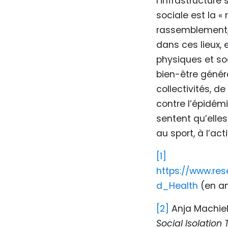
l’infrastructure
sociale est la «
rassemblement, 
dans ces lieux, e
physiques et so
bien-être généra
collectivités, d
contre l’épidém
sentent qu’elles
au sport, à l’act
[1]
https://www.re
d_Health
(en an
[2]
Anja
Machie
Social Isolation