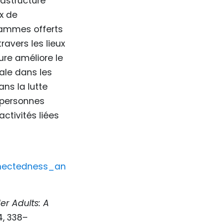
frastructure
ux de
grammes offerts
ravers les lieux
ure améliore le
iale dans les
ans la lutte
s personnes
activités liées
nnectedness_an
er Adults: A
4,
338–