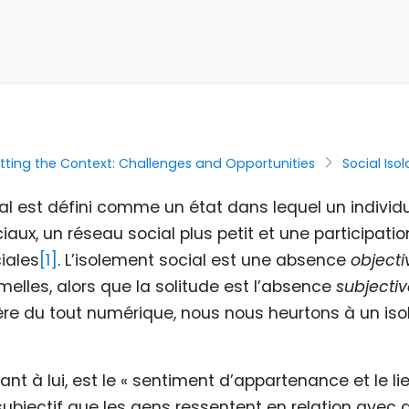
tting the Context: Challenges and Opportunities
Social Iso
ial est défini comme un état dans lequel un indivi
iaux, un réseau social plus petit et une participat
ciales
[1]
. L’isolement social est une absence
objecti
melles, alors que la solitude est l’absence
subjecti
l’ère du tout numérique, nous nous heurtons à un is
uant à lui, est le « sentiment d’appartenance et le li
ubjectif que les gens ressentent en relation avec d