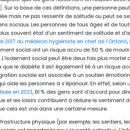
]
. Sur la base de ces définitions, une personne peut
ée mais ne pas ressentir de solitude ou peut se sen
liens sociaux. Les personnes de tous âges et de tou
plus souvent état d’un sentiment de solitude et d’i
l 2017 du médecin hygiéniste en chef de l’Ontario
,
lement social ont un risque accru de 50 % de mourir
’isolement social peut être deux fois plus mortel q
que le diabète. Il est également lié à un risque ac
gration sociale est associée à un soutien émotionn
ui aide les personnes à s’épanouir. En effet, selon
isée en 2023
, 61 % des gens sont d’accord pour dire
ue et les loisirs contribuent à réduire le sentiment d
ue cela est vrai dans une certaine mesure.
rastructure physique (par exemple, les sentiers, le