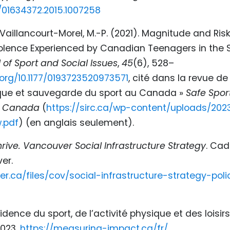
0/01634372.2015.1007258
t Vaillancourt-Morel, M.-P. (2021). Magnitude and Risk
iolence Experienced by Canadian Teenagers in the 
 of Sport and Social Issues
,
45
(6), 528–
.org/10.1177/0193723520973571
, cité dans la revue de 
sque et sauvegarde du sport au Canada »
Safe Spor
n Canada
(
https://sirc.ca/wp-content/uploads/202
w.pdf
) (en anglais seulement).
rive. Vancouver Social Infrastructure Strategy
. Cad
er.
er.ca/files/cov/social-infrastructure-strategy-poli
idence du sport, de l’activité physique et des loisi
2023,
https://measuring-impact.ca/fr/
.