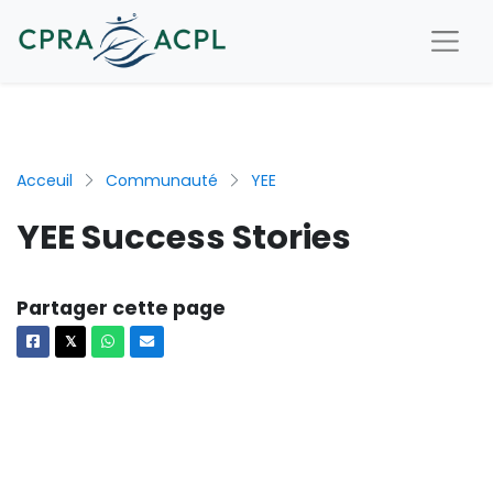
Acceuil
Communauté
YEE
YEE Success Stories
Partager cette page
Facebook
X
Whatsapp
Courriel
𝕏