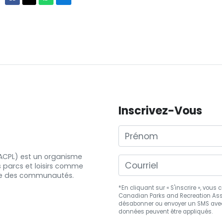
Inscrivez-Vous
Prénom
 (ACPL) est un organisme
s
parcs et
loisirs comme
e
des communautés.
*En cliquant sur « S'inscrire », vou
Canadian Parks and Recreation Asso
désabonner
ou envoyer un SMS avec
données peuvent être appliqués.