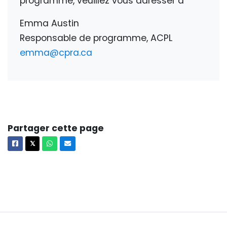
programme, veuillez vous adresser à
Emma Austin
Responsable de programme, ACPL
emma@cpra.ca
Partager cette page
Facebook
X
Whatsapp
Courriel
𝕏