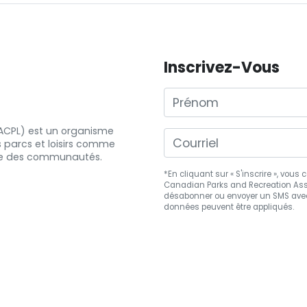
Inscrivez-Vous
Prénom
 (ACPL) est un organisme
s
parcs et
loisirs comme
e
des communautés.
*En cliquant sur « S'inscrire », vou
Canadian Parks and Recreation Asso
désabonner
ou envoyer un SMS avec
données peuvent être appliqués.