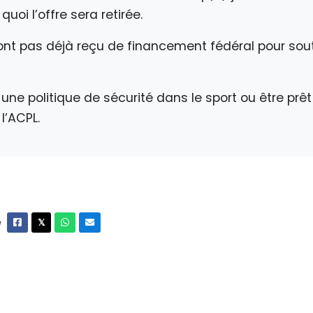
 quoi l’offre sera retirée.
’ont pas déjà reçu de financement fédéral pour so
une politique de sécurité dans le sport ou être prê
 l’ACPL.
e
Facebook
X
Whatsapp
Courriel
𝕏